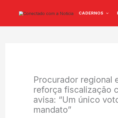
Ir
para
CADERNOS
o
conteúdo
Procurador regional e
reforça fiscalização
avisa: “Um único vo
mandato”