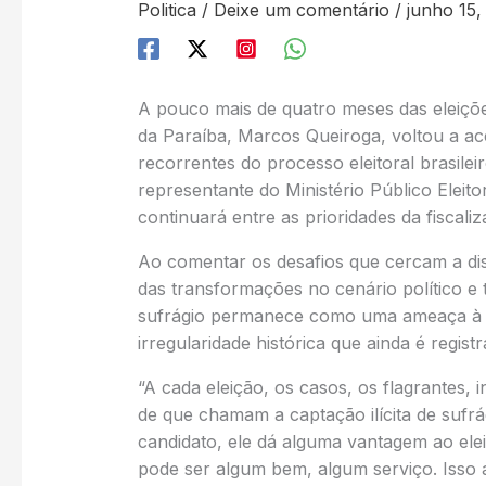
Politica
/
Deixe um comentário
/
junho 15,
A pouco mais de quatro meses das eleições
da Paraíba, Marcos Queiroga, voltou a ac
recorrentes do processo eleitoral brasilei
representante do Ministério Público Eleit
continuará entre as prioridades da fiscali
Ao comentar os desafios que cercam a dis
das transformações no cenário político e 
sufrágio permanece como uma ameaça à li
irregularidade histórica que ainda é regist
“A cada eleição, os casos, os flagrantes, 
de que chamam a captação ilícita de sufr
candidato, ele dá alguma vantagem ao elei
pode ser algum bem, algum serviço. Isso a