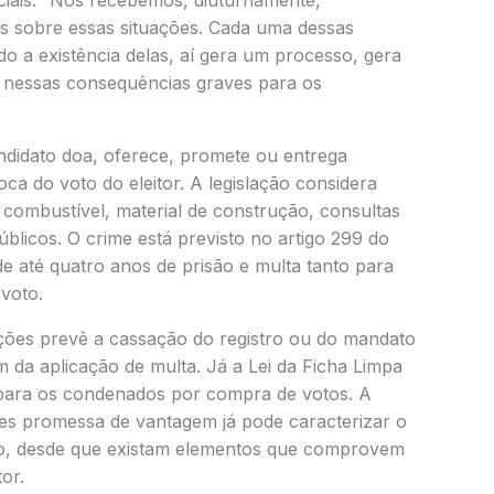
iciais. “Nós recebemos, diuturnamente,
 sobre essas situações. Cada uma dessas
do a existência delas, aí gera um processo, gera
r nessas consequências graves para os
didato doa, oferece, promete ou entrega
oca do voto do eleitor. A legislação considera
combustível, material de construção, consultas
blicos. O crime está previsto no artigo 299 do
de até quatro anos de prisão e multa tanto para
voto.
eições prevê a cassação do registro ou do mandato
m da aplicação de multa. Já a Lei da Ficha Limpa
s para os condenados por compra de votos. A
les promessa de vantagem já pode caracterizar o
oto, desde que existam elementos que comprovem
tor.