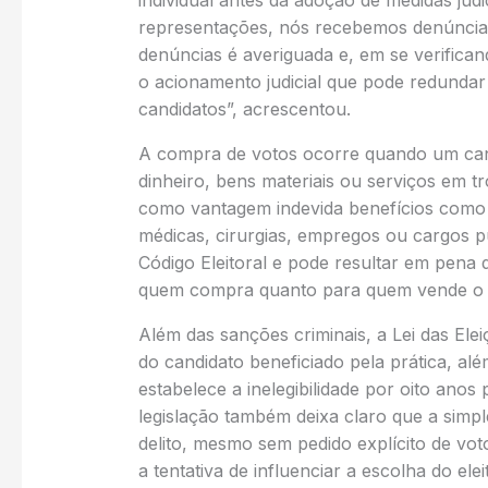
individual antes da adoção de medidas jud
representações, nós recebemos denúncias
denúncias é averiguada e, em se verifican
o acionamento judicial que pode redunda
candidatos”, acrescentou.
A compra de votos ocorre quando um can
dinheiro, bens materiais ou serviços em tr
como vantagem indevida benefícios como 
médicas, cirurgias, empregos ou cargos pú
Código Eleitoral e pode resultar em pena 
quem compra quanto para quem vende o 
Além das sanções criminais, a Lei das El
do candidato beneficiado pela prática, alé
estabelece a inelegibilidade por oito ano
legislação também deixa claro que a simp
delito, mesmo sem pedido explícito de v
a tentativa de influenciar a escolha do elei