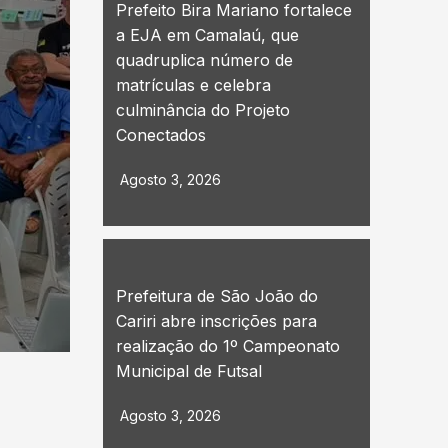
Prefeito Bira Mariano fortalece
Prefeito Dr. Júnior anuncia novos investime
a EJA em Camalaú, que
Julho 31, 2026
quadruplica número de
matrículas e celebra
Ler mais
culminância do Projeto
Conectados
Agosto 3, 2026
Prefeitura de São João do
Cariri abre inscrições para
realização do 1º Campeonato
Municipal de Futsal
Agosto 3, 2026