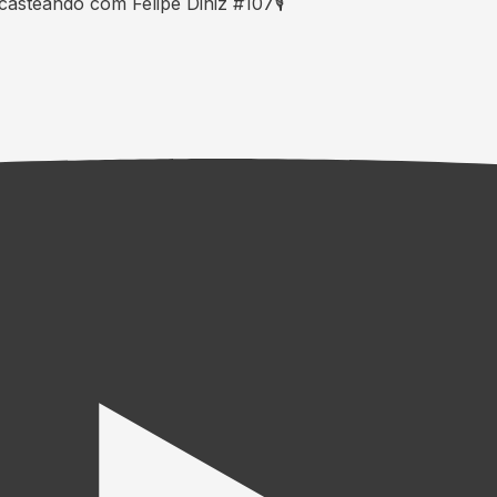
eando com Felipe Diniz #107🎙️