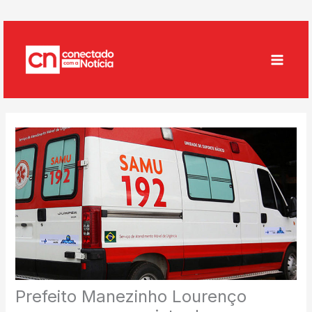
Ir
para
o
conteúdo
Prefeito Manezinho Lourenço