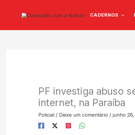
Ir
para
CADERNOS
o
conteúdo
PF investiga abuso se
internet, na Paraíba
Policial
/
Deixe um comentário
/
junho 26,