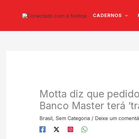
Ir
para
CADERNOS
o
conteúdo
Motta diz que pedido
Banco Master terá ‘t
Brasil
,
Sem Categoria
/
Deixe um comentá