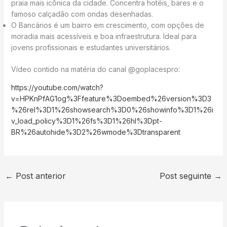
praia mais icônica da cidade. Concentra hotéis, bares e o
famoso calçadão com ondas desenhadas.
O Bancários é um bairro em crescimento, com opções de
moradia mais acessíveis e boa infraestrutura. Ideal para
jovens profissionais e estudantes universitários.
Vídeo contido na matéria do canal @goplacespro:
https://youtube.com/watch?
v=HPKnPfAG1og%3Ffeature%3Doembed%26version%3D3
%26rel%3D1%26showsearch%3D0%26showinfo%3D1%26i
v_load_policy%3D1%26fs%3D1%26hl%3Dpt-
BR%26autohide%3D2%26wmode%3Dtransparent
←
Post anterior
Post seguinte
→