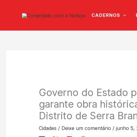
Ir
para
CADERNOS
o
conteúdo
Governo do Estado pu
garante obra históri
Distrito de Serra Bra
Cidades
/
Deixe um comentário
/
junho 5,