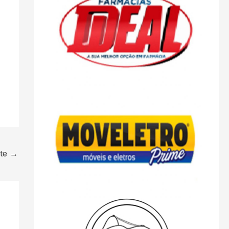
nte
→