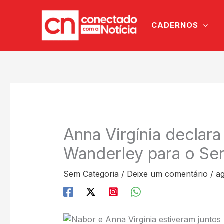
Ir
para
CADERNOS
o
conteúdo
Anna Virgínia declar
Wanderley para o S
Sem Categoria
/
Deixe um comentário
/
ag