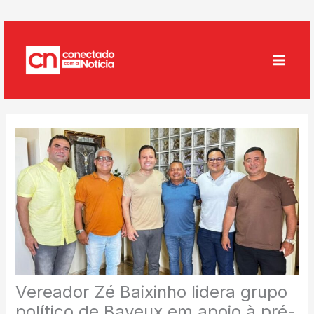
Ir
para
o
conteúdo
Vereador Zé Baixinho lidera grupo
político de Bayeux em apoio à pré-