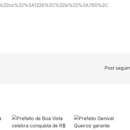
%22os%22%3A1226%2C%22ls%22%3A760%2C
Post segui