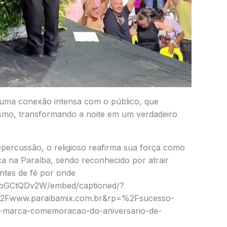
uma conexão intensa com o público, que
o, transformando a noite em um verdadeiro
ercussão, o religioso reafirma sua força como
ca na Paraíba, sendo reconhecido por atrair
ntes de fé por onde
DXbGCtQDv2W/embed/captioned/?
Fwww.paraibamix.com.br&rp=%2Fsucesso-
-e-marca-comemoracao-do-aniversario-de-