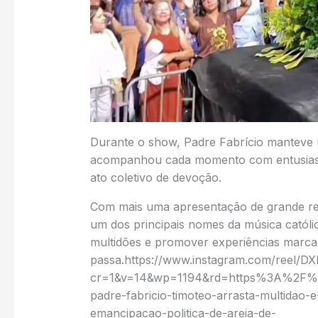
Durante o show, Padre Fabrício manteve 
acompanhou cada momento com entusiasm
ato coletivo de devoção.
Com mais uma apresentação de grande rep
um dos principais nomes da música católi
multidões e promover experiências marca
passa.https://www.instagram.com/reel/
cr=1&v=14&wp=1194&rd=https%3A%2F%2
padre-fabricio-timoteo-arrasta-multidao
emancipacao-politica-de-areia-de-