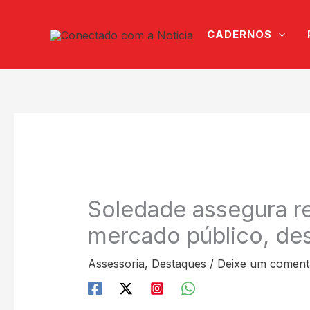
Ir
para
CADERNOS
o
conteúdo
Soledade assegura r
mercado público, de
Assessoria
,
Destaques
/
Deixe um coment