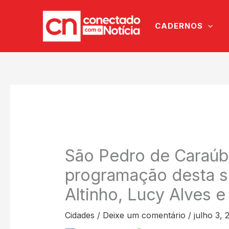
Ir
para
CADERNOS
o
conteúdo
São Pedro de Caraúb
programação desta s
Altinho, Lucy Alves e
Cidades
/
Deixe um comentário
/
julho 3, 