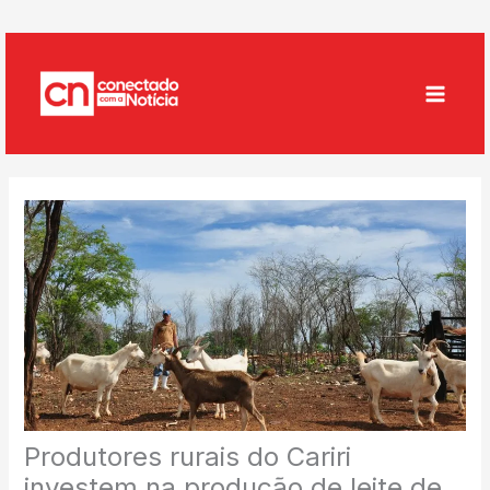
Ir
para
o
conteúdo
Produtores rurais do Cariri
investem na produção de leite de