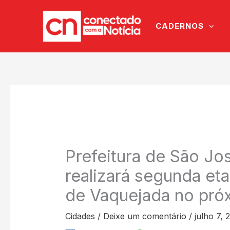
Ir
para
CADERNOS
o
conteúdo
Prefeitura de São Jo
realizará segunda eta
de Vaquejada no pró
Cidades
/
Deixe um comentário
/
julho 7, 