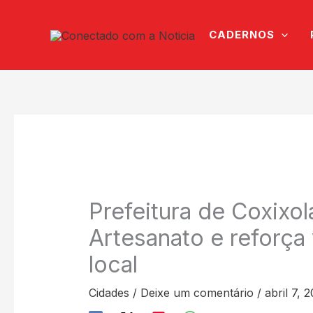
Ir
para
CADERNOS
o
conteúdo
Prefeitura de Coxixo
Artesanato e reforça 
local
Cidades
/
Deixe um comentário
/
abril 7, 