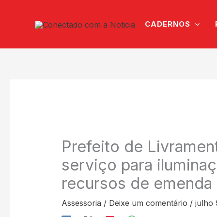
Ir
para
CADERNOS
o
conteúdo
Prefeito de Livramen
serviço para ilumina
recursos de emenda 
Assessoria
/
Deixe um comentário
/
julho