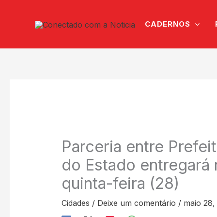
Ir
para
CADERNOS
o
conteúdo
Parceria entre Prefe
do Estado entregará 
quinta-feira (28)
Cidades
/
Deixe um comentário
/
maio 28,