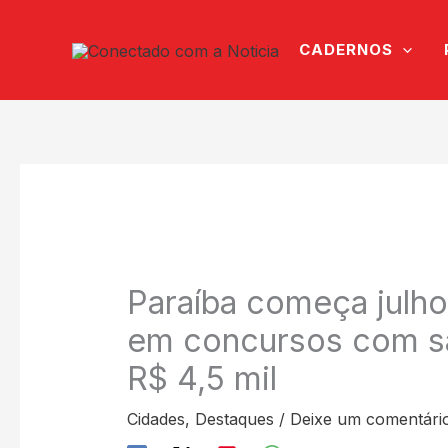
Ir
para
CADERNOS
o
conteúdo
Paraíba começa julh
em concursos com sa
R$ 4,5 mil
Cidades
,
Destaques
/
Deixe um comentári