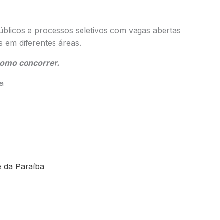
úblicos e processos seletivos com vagas abertas
s em diferentes áreas.
como concorrer.
a
e da Paraíba