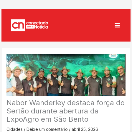
Ir
para
o
conteúdo
Nabor Wanderley destaca força do
Sertão durante abertura da
ExpoAgro em São Bento
Cidades
/
Deixe um comentário
/
abril 25, 2026