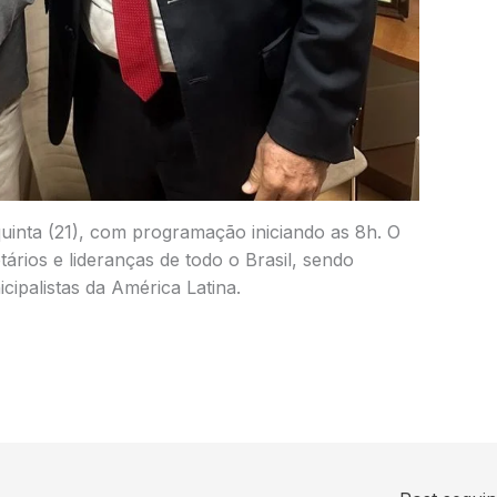
uinta (21), com programação iniciando as 8h. O
ários e lideranças de todo o Brasil, sendo
ipalistas da América Latina.