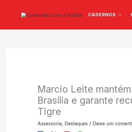
Ir
para
CADERNOS
o
conteúdo
Marcio Leite mantém
Brasília e garante re
Tigre
Assessoria
,
Destaques
/
Deixe um coment