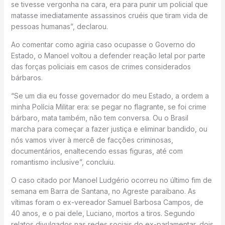
se tivesse vergonha na cara, era para punir um policial que
matasse imediatamente assassinos cruéis que tiram vida de
pessoas humanas”, declarou.
Ao comentar como agiria caso ocupasse o Governo do
Estado, o Manoel voltou a defender reação letal por parte
das forças policiais em casos de crimes considerados
bárbaros.
“Se um dia eu fosse governador do meu Estado, a ordem a
minha Polícia Militar era: se pegar no flagrante, se foi crime
bárbaro, mata também, não tem conversa. Ou o Brasil
marcha para começar a fazer justiça e eliminar bandido, ou
nós vamos viver à mercê de facções criminosas,
documentários, enaltecendo essas figuras, até com
romantismo inclusive”, concluiu.
O caso citado por Manoel Ludgério ocorreu no último fim de
semana em Barra de Santana, no Agreste paraibano. As
vítimas foram o ex-vereador Samuel Barbosa Campos, de
40 anos, e o pai dele, Luciano, mortos a tiros. Segundo
relatos divulgados nas redes sociais do ex-parlamentar, dois