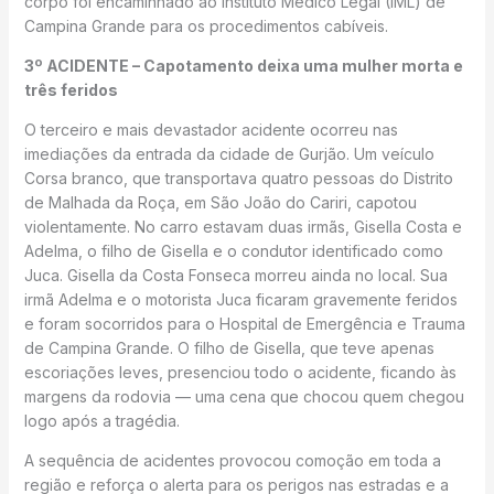
corpo foi encaminhado ao Instituto Médico Legal (IML) de
Campina Grande para os procedimentos cabíveis.
3º ACIDENTE – Capotamento deixa uma mulher morta e
três feridos
O terceiro e mais devastador acidente ocorreu nas
imediações da entrada da cidade de Gurjão. Um veículo
Corsa branco, que transportava quatro pessoas do Distrito
de Malhada da Roça, em São João do Cariri, capotou
violentamente. No carro estavam duas irmãs, Gisella Costa e
Adelma, o filho de Gisella e o condutor identificado como
Juca. Gisella da Costa Fonseca morreu ainda no local. Sua
irmã Adelma e o motorista Juca ficaram gravemente feridos
e foram socorridos para o Hospital de Emergência e Trauma
de Campina Grande. O filho de Gisella, que teve apenas
escoriações leves, presenciou todo o acidente, ficando às
margens da rodovia — uma cena que chocou quem chegou
logo após a tragédia.
A sequência de acidentes provocou comoção em toda a
região e reforça o alerta para os perigos nas estradas e a