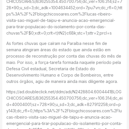
CHICOSOARES/B36255354.450700756;dc_ver=106.314;sz=7
28×90;u_sd=3;dc_adk=1004634452;ord=7pu7vn;dc_rfl=0,htt
ps%3A%2F%2Fblogchicosoares.com%2Flucas-ribeiro-
visita-sao-miguel-de-taipu-e-anuncia-acao-emergencial-
para-tirar-populacao-do-isolamento-por-conta-das-
chuvas%2F$0;xdt=0;crlt=t)tN2)c6Bk;stc=1;sttr=2;prcl=s
As fortes chuvas que caíram na Paraíba nesse fim de
semana atingiram áreas do estado que ainda estão em
processo de reconstrução por conta das chuvas do mês de
maio. Por isso, a força-tarefa formada naquele período pela
Defesa Civil estadual, Secretaria de Estado do
Desenvolvimento Humano e Corpo de Bombeiros, entre
outros órgãos, agiu de maneira ainda mais diligente agora.
https://ad.doubleclick.net/ddm/adi/N2428804.6004441BLOG
CHICOSOARES/B36255354.450700756;dc_ver=106.314;dc_ei
d=40004001;sz=728×90;u_sd=3;dc_adk=827912258;ord=p
y143l;dc_rfl=0,https%3A%2F%2Fblogchicosoares.com%2Flu
cas-ribeiro-visita-sao-miguel-de-taipu-e-anuncia-acao-
emergencial-para-tirar-populacao-do-isolamento-por-conta-