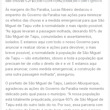
das-chuvas%2F$0;xdt=0;crlt=t)tN2)c6Bk;stc=1;sttr=1;prcl=s
Às margens do Rio Paraíba, Lucas Ribeiro destacou o
empenho do Governo da Paraíba nas ações para minimizar
os efeitos das chuvas e a medida emergencial para que São
Miguel de Taipu volte à normalidade o mais rápido possível.
“As águas levaram a passagem molhada, deixando 60% de
São Miguel de Taipu, comunidades e assentamentos,
isolados. E estamos aqui com todo o nosso Governo para
anunciar e realizar obras e ações para devolver, o mais
breve possível, a normalidade à população de São Miguel
de Taipu — são estudantes, idosos e toda a população que
precisam ter de volta o direito de ir e vir. E estamos aqui
para anunciar, como medida emergencial, a construção de
uma outra passagem molhada”, assegurou.
O prefeito de São Miguel de Taipu, Laelson Albuquerque,
agradeceu as ações do Governo da Paraíba neste momento
delicado pelo qual passa o município. “A nossa população
está totalmente prejudicada, porque 60% de São Miguel de
Taipu está do outro lado do rio. Por isso, essa parceria com