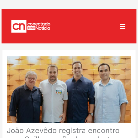
Ir
para
o
conteúdo
João Azevêdo registra encontro