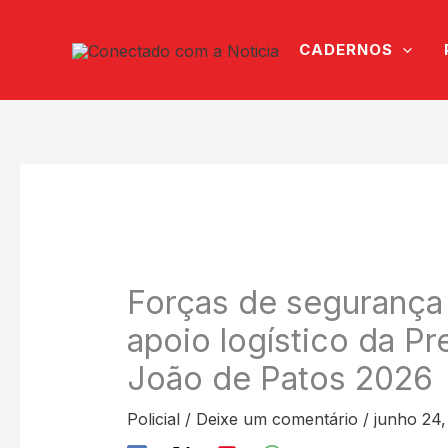
Ir
para
CADERNOS
o
conteúdo
Forças de segurança
apoio logístico da Pr
João de Patos 2026
Policial
/
Deixe um comentário
/
junho 24,