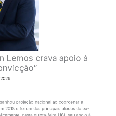
ian Lemos crava apoio à
Convicção”
 2026
 ganhou projeção nacional ao coordenar a
 2018 e foi um dos principais aliados do ex-
icamente, nesta quinta-feira (18), seu apoio à