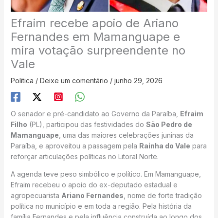
Efraim recebe apoio de Ariano
Fernandes em Mamanguape e
mira votação surpreendente no
Vale
Politica
/
Deixe um comentário
/
junho 29, 2026
O senador e pré-candidato ao Governo da Paraíba,
Efraim
Filho
(PL), participou das festividades do
São Pedro de
Mamanguape
, uma das maiores celebrações juninas da
Paraíba, e aproveitou a passagem pela
Rainha do Vale
para
reforçar articulações políticas no Litoral Norte.
A agenda teve peso simbólico e político. Em Mamanguape,
Efraim recebeu o apoio do ex-deputado estadual e
agropecuarista
Ariano Fernandes
, nome de forte tradição
política no município e em toda a região. Pela história da
família Fernandes e pela influência construída ao longo dos