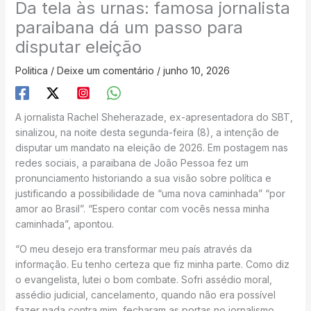
Da tela às urnas: famosa jornalista
paraibana dá um passo para
disputar eleição
Politica
/
Deixe um comentário
/
junho 10, 2026
A jornalista Rachel Sheherazade, ex-apresentadora do SBT,
sinalizou, na noite desta segunda-feira (8), a intenção de
disputar um mandato na eleição de 2026. Em postagem nas
redes sociais, a paraibana de João Pessoa fez um
pronunciamento historiando a sua visão sobre política e
justificando a possibilidade de “uma nova caminhada” “por
amor ao Brasil”. “Espero contar com vocês nessa minha
caminhada”, apontou.
“O meu desejo era transformar meu país através da
informação. Eu tenho certeza que fiz minha parte. Como diz
o evangelista, lutei o bom combate. Sofri assédio moral,
assédio judicial, cancelamento, quando não era possível
fazer nada contra mim, fecharam as portas no jornalismo,