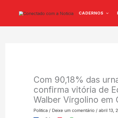
Ir
para
CADERNOS
o
conteúdo
Com 90,18% das urn
confirma vitória de 
Walber Virgolino em
Politica
/
Deixe um comentário
/
abril 13, 