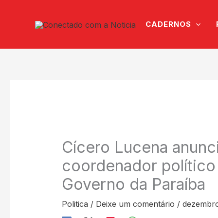
Ir
para
CADERNOS
o
conteúdo
Cícero Lucena anunc
coordenador polític
Governo da Paraíba
Politica
/
Deixe um comentário
/
dezembro