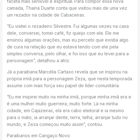
faceta mais sensível e espiritual. Para compor essa nova
camada, Thainá Duarte conta que visitou mais de uma vez
um rezador na cidade de Cabaceiras.
“Eu visitei o rezadeiro Silvestre. Fui algumas vezes na casa
dele, conversei, tomei café, fiz queijo com ele. Ele me
ensinou algumas orações, mas eu percebi que existia algo
de cura na relação que eu estava tendo com ele pela
simples conversa, pelo olhar, e foi isso que eu levei para a
personagem”, detalhou a atriz.
Já a paraibana Marcélia Cartaxo revela que se inspirou na
própria irmã para a personagem Zeza, que nesta temporada
assume com mais força seu papel de líder comunitária.
“Eu me inspirei muito na minha irmã, porque minha irmã era e
é uma mulher muito guerreira, muito forte. Lá na minha
cidade, em Cajazeiras, ela era cabo eleitoral e ia mesmo
para o mato, ia arranjar dente, terra, telha, arranjar tudo no
mundo, e Zeza começou muito assim”, contou.
Paraibanos em Cangaço Novo