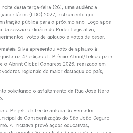
oite desta terça-feira (26), uma audiência
Orçamentárias (LDO) 2027, instrumento que
inistração pública para o próximo ano. Logo após
m da sessão ordinária do Poder Legislativo,
erimentos, votos de aplauso e votos de pesar.
matéia Silva apresentou voto de aplauso à
quista na 4ª edição do Prêmio Abrint/Teleco para
e o Abrint Global Congress 2026, realizado em
vedores regionais de maior destaque do país,
o solicitando o asfaltamento da Rua José Nero
o.
a o Projeto de Lei de autoria do vereador
Municipal de Conscientização do São João Seguro
mé. A iniciativa prevê ações educativas,
ança da população, controle da poluição sonora e