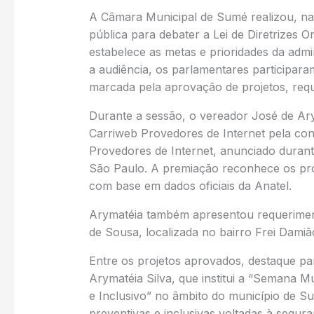
A Câmara Municipal de Sumé realizou, na n
pública para debater a Lei de Diretrizes 
estabelece as metas e prioridades da adm
a audiência, os parlamentares participara
marcada pela aprovação de projetos, requ
Durante a sessão, o vereador José de Ary
Carriweb Provedores de Internet pela con
Provedores de Internet, anunciado durant
São Paulo. A premiação reconhece os pro
com base em dados oficiais da Anatel.
Arymatéia também apresentou requeriment
de Sousa, localizada no bairro Frei Damiã
Entre os projetos aprovados, destaque par
Arymatéia Silva, que institui a “Semana 
e Inclusivo” no âmbito do município de Su
preventivas e inclusivas voltadas à segur