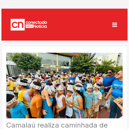
Ir
para
o
conteúdo
Camalaú realiza caminhada de