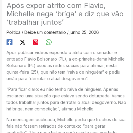
Após expor atrito com Flávio,
Michelle nega ‘briga’ e diz que vão
‘trabalhar juntos’
Politica
/
Deixe um comentário
/
junho 25, 2026
Após publicar vídeos expondo o atrito com o senador e
enteado Flávio Bolsonaro (PL), a ex-primeira-dama Michelle
Bolsonaro (PL) usou as redes sociais para afirmar, nesta
quinta-feira (25), que não tem “raiva de ninguém” e pediu
união para “derrotar o atual desgoverno”.
“Para ficar claro: eu não tenho raiva de ninguém. Apenas
esclareci uma situação que estava sendo deturpada. Vamos
todos trabalhar juntos para derrotar o atual desgoverno. Não
há briga, nem competição”, afirmou Michelle.
Na mensagem publicada, Michelle pediu que trechos de sua
fala não fossem retirados de contexto “para gerar
confusão”. “Uma nova história será escrita com verdade,