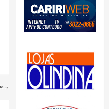
nte
→