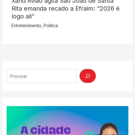
Xand Avião agita São João de Santa
Rita emanda recado a Efraim: “2026 é
logo ali”
Entretenimento
,
Politica
Search